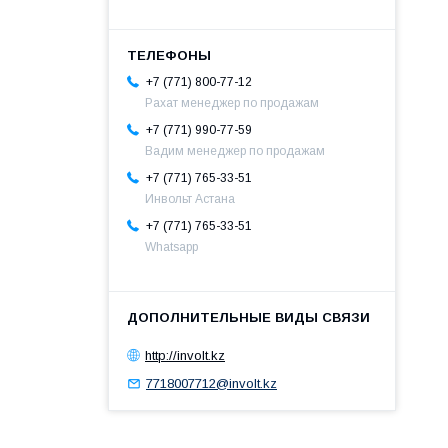
+7 (771) 800-77-12
Рахат менеджер по продажам
+7 (771) 990-77-59
Вадим менеджер по продажам
+7 (771) 765-33-51
Инвольт Астана
+7 (771) 765-33-51
Whatsapp
http://involt.kz
7718007712@involt.kz