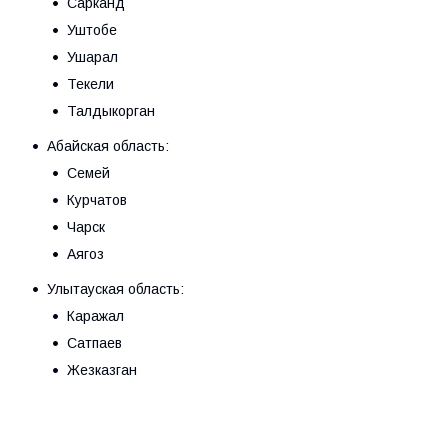
Сарканд
Уштобе
Ушарал
Текели
Талдыкорган
Абайская область:
Семей
Курчатов
Чарск
Аягоз
Улытауская область:
Каражал
Сатпаев
Жезказган