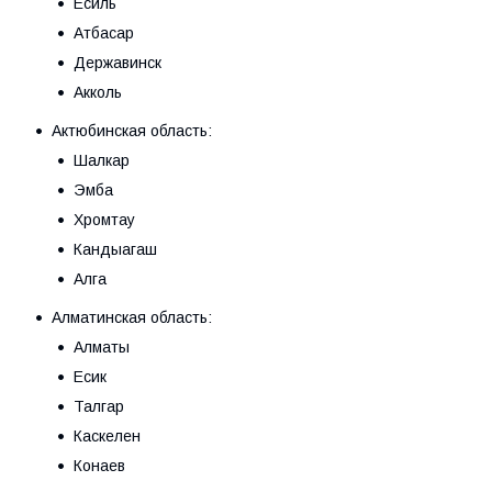
Есиль
Атбасар
Державинск
Акколь
Актюбинская область:
Шалкар
Эмба
Хромтау
Кандыагаш
Алга
Алматинская область:
Алматы
Есик
Талгар
Каскелен
Конаев