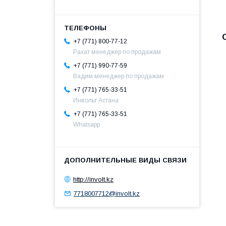
+7 (771) 800-77-12
Рахат менеджер по продажам
+7 (771) 990-77-59
Вадим менеджер по продажам
+7 (771) 765-33-51
Инвольт Астана
+7 (771) 765-33-51
Whatsapp
http://involt.kz
7718007712@involt.kz