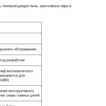
ь токопроводящую пыль, агрессивные пары и
я
роннего обслуживания
 год разработки
каф высоковольтного
указывается для
6ШВВ)
ение конструктивного
ния схемы главных цепей