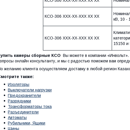
КСО-306 ХХХ-ХХ-ХХХ ХХ ХХ
Номинал
Номинал
КСО-306 ХХХ-ХХ-ХХХ ХХ ХХ
кВ, 10 - 
Климати
КСО-306 ХХХ-ХХ-ХХХ ХХ ХХ
категор
15150 и
Купить
камеры сборные КСО
Вы можете в компании «Инвольт». 
опросы онлайн консультанту, и мы с радостью поможем вам опред
о желанию клиента осуществляем доставку в любой регион Казах
Смотрите также:
Изоляторы
Выключатели нагрузки
Предохранители
Разрядники
Трансформаторы тока
Разъединители
Автоматы
Рубильники, Ящики
Шины