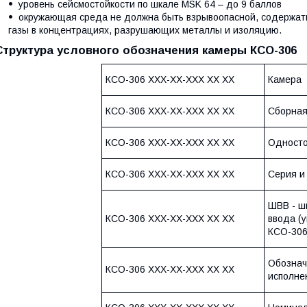
уровень сейсмостойкости по шкале MSK 64 – до 9 баллов
окружающая среда не должна быть взрывоопасной, содержат
газы в концентрациях, разрушающих металлы и изоляцию.
Структура условного обозначения камеры КСО-306
КСО-306 ХХХ-ХХ-ХХХ ХХ ХХ
Камера
КСО-306 ХХХ-ХХ-ХХХ ХХ ХХ
Сборна
КСО-306 ХХХ-ХХ-ХХХ ХХ ХХ
Односто
КСО-306 ХХХ-ХХ-ХХХ ХХ ХХ
Серия и
ШВВ - ш
КСО-306 ХХХ-ХХ-ХХХ ХХ ХХ
ввода (
КСО-30
Обознач
КСО-306 ХХХ-ХХ-ХХХ ХХ ХХ
исполне