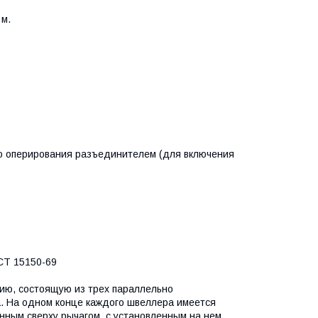
 м.
о оперирования разъединителем (для включения
СТ 15150-69
ию, состоящую из трех параллельно
а. На одном конце каждого швеллера имеется
енным сверху рычагом, с установленным на нем