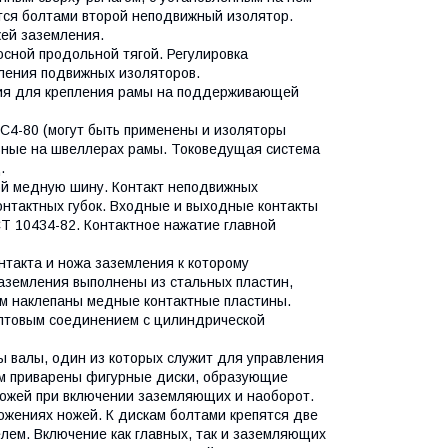
тся болтами второй неподвижный изолятор.
ей заземления.
сной продольной тягой. Регулировка
ления подвижных изоляторов.
тия для крепления рамы на поддерживающей
С4-80 (могут быть применены и изоляторы
альные на швеллерах рамы. Токоведущая система
.
ой медную шину. Контакт неподвижных
онтактных губок. Входные и выходные контакты
СТ 10434-82. Контактное нажатие главной
нтакта и ножа заземления к которому
аземления выполнены из стальных пластин,
ом наклепаны медные контактные пластины.
олтовым соединением с цилиндрической
ы валы, один из которых служит для управления
м приварены фигурные диски, образующие
ножей при включении заземляющих и наоборот.
ожениях ножей. К дискам болтами крепятся две
ем. Включение как главных, так и заземляющих