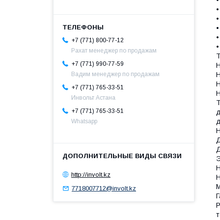
•
•
•
•
•
+7 (771) 800-77-12
•
Рахат менеджер по продажам
Т
+7 (771) 990-77-59
Н
Вадим менеджер по продажам
Н
Н
+7 (771) 765-33-51
Н
Инвольт Астана
Т
+7 (771) 765-33-51
д
д
Whatsapp
Н
Д
Д
Э
Н
http://involt.kz
Н
М
7718007712@involt.kz
Г
Р
т