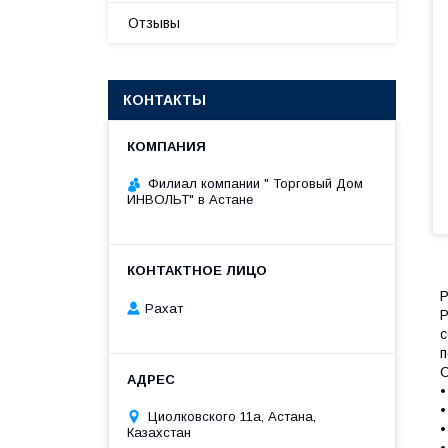
Отзывы
КОНТАКТЫ
Филиал компании " Торговый Дом
ИНВОЛЬТ" в Астане
Р
Рахат
Р
с
п
С
•
•
Циолковского 11а, Астана,
•
Казахстан