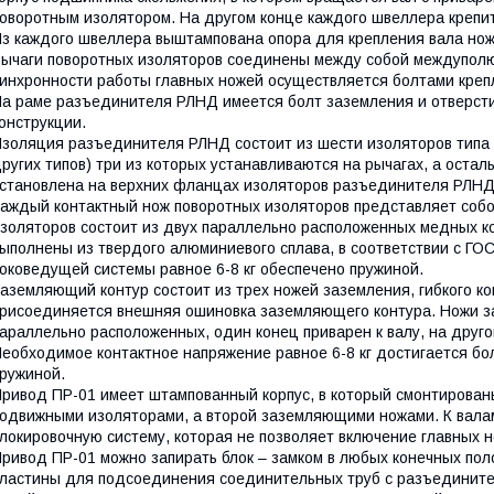
оворотным изолятором. На другом конце каждого швеллера крепи
з каждого швеллера выштампована опора для крепления вала нож
ычаги поворотных изоляторов соединены между собой междуполю
инхронности работы главных ножей осуществляется болтами креп
а раме разъединителя РЛНД имеется болт заземления и отверс
онструкции.
золяция разъединителя РЛНД состоит из шести изоляторов типа 
ругих типов) три из которых устанавливаются на рычагах, а ост
становлена на верхних фланцах изоляторов разъединителя РЛНД
аждый контактный нож поворотных изоляторов представляет соб
золяторов состоит из двух параллельно расположенных медных к
ыполнены из твердого алюминиевого сплава, в соответствии с ГО
оковедущей системы равное 6-8 кг обеспечено пружиной.
аземляющий контур состоит из трех ножей заземления, гибкого ко
рисоединяется внешняя ошиновка заземляющего контура. Ножи з
араллельно расположенных, один конец приварен к валу, на друг
еобходимое контактное напряжение равное 6-8 кг достигается б
ружиной.
ривод ПР-01 имеет штампованный корпус, в который смонтирован
одвижными изоляторами, а второй заземляющими ножами. К вала
локировочную систему, которая не позволяет включение главных 
ривод ПР-01 можно запирать блок – замком в любых конечных пол
ластины для подсоединения соединительных труб с разъединител