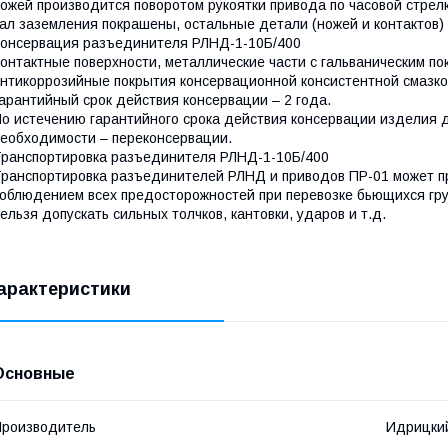
ожей производится поворотом рукоятки привода по часовой стрелк
ал заземления покрашены, остальные детали (ножей и контактов)
онсервация разъединителя РЛНД-1-10Б/400
онтактные поверхности, металлические части с гальваническим
нтикоррозийные покрытия консервационной консистентной смазко
арантийный срок действия консервации – 2 года.
о истечению гарантийного срока действия консервации изделия 
еобходимости – переконсервации.
ранспортировка разъединителя РЛНД-1-10Б/400
ранспортировка разъединителей РЛНД и приводов ПР-01 может п
облюдением всех предосторожностей при перевозке бьющихся гру
ельзя допускать сильных толчков, кантовки, ударов и т.д.
арактеристики
Основные
роизводитель
Идрицкий