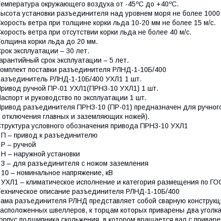
емпература окружающего воздуха от -45ºC до +40ºC.
ысота установки разъединителя над уровнем моря не более 1000
корость ветра при толщине корки льда 10-20 мм не более 15 м/с.
корость ветра при отсутствии корки льда не более 40 м/с.
олщина корки льда до 20 мм.
рок эксплуатации – 30 лет.
арантийный срок эксплуатации – 5 лет.
омплект поставки разъединителя РЛНД-1-10Б/400
азъединитель РЛНД-1-10Б/400 УХЛ1 1 шт.
ривод ручной ПР-01 УХЛ1(ПРНЗ-10 УХЛ1) 1 шт.
аспорт и руководство по эксплуатации 1 шт.
ривод разъединителя ПРНЗ-10 (ПР-01) предназначен для ручног
 отключения главных и заземляющих ножей).
труктура условного обозначения привода ПРНЗ-10 УХЛ1
 П – привод к разъединителю
 Р – ручной
 Н – наружной установки
 З – для разъединителя с ножом заземления
 10 – номинальное напряжение, кВ
 УХЛ1 – климатическое исполнение и категория размещения по ГО
ехническое описание разъединителя РЛНД-1-10Б/400
ама разъединителя РЛНД представляет собой сварную конструкц
асположенных швеллеров, к торцам которых приварены два уголк
орпус подшипника скольжения, в котором вращается вал с привар