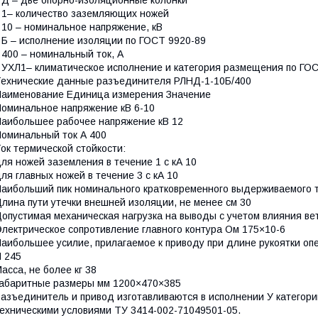
 Д – две опорно-изоляционные колонки
 1– количество заземляющих ножей
 10 – номинальное напряжение, кВ
 Б – исполнение изоляции по ГОСТ 9920-89
 400 – номинальный ток, А
 УХЛ1– климатическое исполнение и категория размещения по ГО
ехнические данные разъединителя РЛНД-1-10Б/400
аименование Единица измерения Значение
оминальное напряжение кВ 6-10
аибольшее рабочее напряжение кВ 12
оминальный ток А 400
ок термической стойкости:
ля ножей заземления в течение 1 с кА 10
ля главных ножей в течение 3 с кА 10
аибольший пик номинального кратковременного выдерживаемого то
лина пути утечки внешней изоляции, не менее см 30
опустимая механическая нагрузка на выводы с учетом влияния вет
лектрическое сопротивление главного контура Ом 175×10-6
аибольшее усилие, прилагаемое к приводу при длине рукоятки оп
 245
асса, не более кг 38
абаритные размеры мм 1200×470×385
азъединитель и привод изготавливаются в исполнении У категории
ехническими условиями ТУ 3414-002-71049501-05.