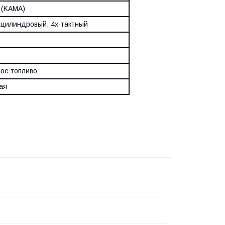
 (KAMA)
цилиндровый, 4х-тактный
ое топливо
ая