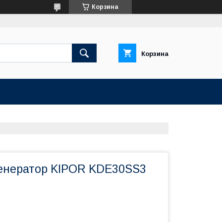
Корзина
Корзина
енератор KIPOR KDE30SS3