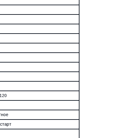
120
тное
старт