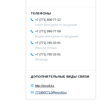
+7 (771) 800-77-12
Рахат менеджер по продажам
+7 (771) 990-77-59
Вадим менеджер по продажам
+7 (771) 765-33-51
Инвольт Астана
+7 (771) 765-33-51
Whatsapp
http://involt.kz
7718007712@involt.kz