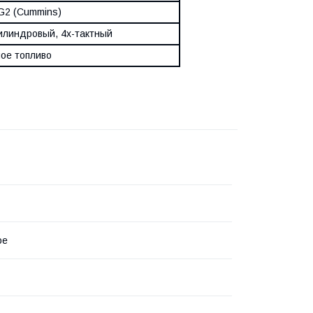
G2 (Cummins)
линдровый, 4х-тактный
ое топливо
ое