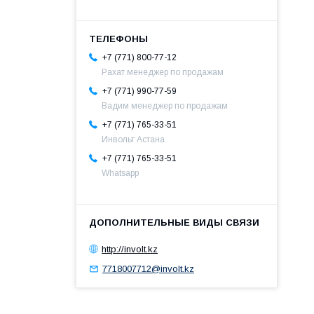
+7 (771) 800-77-12
Рахат менеджер по продажам
+7 (771) 990-77-59
Вадим менеджер по продажам
+7 (771) 765-33-51
Инвольт Астана
+7 (771) 765-33-51
Whatsapp
http://involt.kz
7718007712@involt.kz