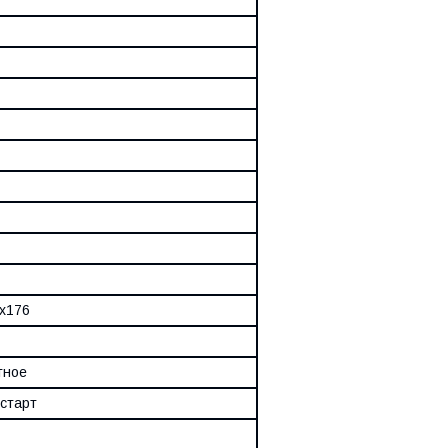
х176
тное
старт