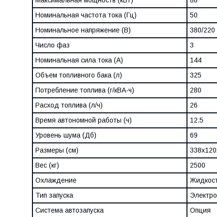
Максимальная мощность (кВт)
88
Номинальная частота тока (Гц)
50
Номинальное напряжение (В)
380/220
Число фаз
3
Номинальная сила тока (А)
144
Объем топливного бака (л)
325
Потребление топлива (г/кВА-ч)
280
Расход топлива (л/ч)
26
Время автономной работы (ч)
12.5
Уровень шума (Дб)
69
Размеры (см)
338х120
Вес (кг)
2500
Охлаждение
Жидкос
Тип запуска
Электро
Система автозапуска
Опция