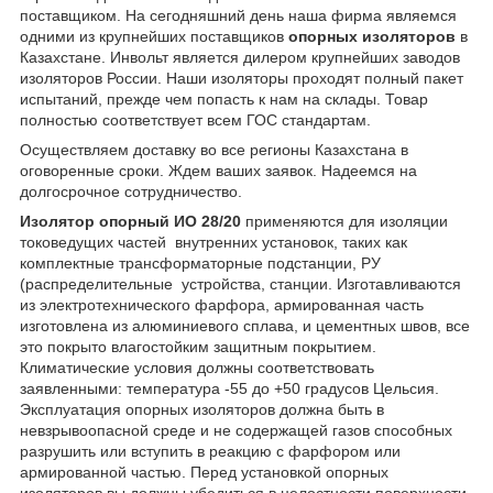
поставщиком. На сегодняшний день наша фирма являемся
одними из крупнейших поставщиков
опорных изоляторов
в
Казахстане. Инвольт является дилером крупнейших заводов
изоляторов России. Наши изоляторы проходят полный пакет
испытаний, прежде чем попасть к нам на склады. Товар
полностью соответствует всем ГОС стандартам.
Осуществляем доставку во все регионы Казахстана в
оговоренные сроки. Ждем ваших заявок. Надеемся на
долгосрочное сотрудничество.
Изолятор опорный ИО 28/20
применяются для изоляции
токоведущих частей внутренних установок, таких как
комплектные трансформаторные подстанции, РУ
(распределительные устройства, станции. Изготавливаются
из электротехнического фарфора, армированная часть
изготовлена из алюминиевого сплава, и цементных швов, все
это покрыто влагостойким защитным покрытием.
Климатические условия должны соответствовать
заявленными: температура -55 до +50 градусов Цельсия.
Эксплуатация опорных изоляторов должна быть в
невзрывоопасной среде и не содержащей газов способных
разрушить или вступить в реакцию с фарфором или
армированной частью. Перед установкой опорных
изоляторов вы должны убедиться в целостности поверхности