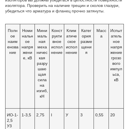
изолятора. Проверить на наличие трещин и сколов глазури,
убедиться что арматура и фланец прочно затянуты.
Полн
Номи
Мини
Конст
Клим
Катег
Масс
Испыт
ое
нальн
маль
рукти
атиче
ория
а
атель
наим
ое
ная
вное
ское
разме
ное
енова
напря
меха
испол
испол
щени
напря
ние
жени
ничес
нение
нение
я
жение
е, кВ
кая
грозо
разру
вого
шаю
импул
щая
ьса,
сила
кВ
на
изгиб,
кН
ИО-1-
1-3,5
2,75
I
У
3
0,55
20
2,5
У3