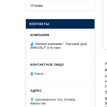
Отзывы
КОНТАКТЫ
Филиал компании " Торговый Дом
ИНВОЛЬТ" в Астане
Р
Р
Рахат
Р
н
у
В
Циолковского 11а, Астана,
В
Казахстан