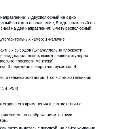
 направление; 2-двухполюсный на одно
люсный на одно направление; 5-однополюсный на
юсный на два направления; 8-четырехполюсный
дугогасительных камер; 1-наличие
актных выводов (1-параллельно плоскости
ое:ввод параллельно, вывод перпендикулярно
ллельно плоскости монтажа)
тка; 3-передняя поворотная рукоятка; 4-
омогательных контактов; 1-со вспомогательными
; 54-IP54)
тегорию его применения в соответствии с
пряжением, по соображениям техники
вом.
сли затрудняетесь с покупкой, на сайте компании