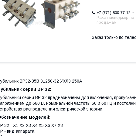
+7 (771) 800-77-12
Рахат менеджер по
продажам
Заказ только по теле
убильник ВР32-35В 31250-32 УХЛ3 250А
убильник серии ВР 32:
убильники серии ВР 32 предназначены для включения, пропускан
апряжением до 660 В, номинальной частоты 50 и 60 Гц и постоян
стройствах распределения электрической энергии.
Обозначение моделей:
Р 32 - Х1 Х2 Х3 Х4 Х5 Х6 Х7 Х8
Р - вид аппарата