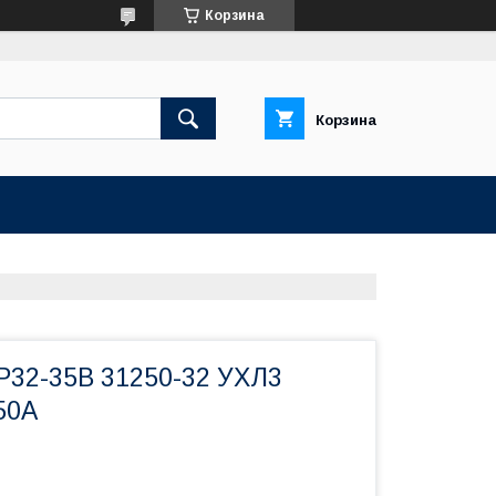
Корзина
Корзина
Р32-35В 31250-32 УХЛ3
50А