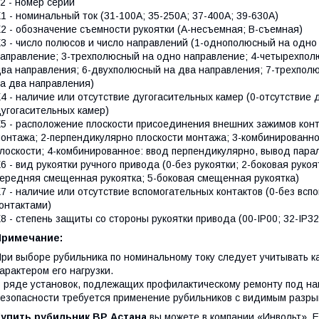
2 - номер серии
1 - номинальный ток (31-100А; 35-250А; 37-400А; 39-630А)
2 - обозначение съемности рукоятки (А-несъемная; В-съемная)
3 - число полюсов и число направлений (1-однополюсный на одно
аправление; 3-трехполюсный на одно направление; 4-четырехпо
ва направления; 6-двухполюсный на два направления; 7-трехпол
а два направления)
4 - наличие или отсутствие дугогасительных камер (0-отсутствие 
угогасительных камер)
5 - расположение плоскости присоединения внешних зажимов конт
онтажа; 2-перпендикулярно плоскости монтажа; 3-комбинированн
лоскости; 4-комбинированное: ввод перпендикулярно, вывод пара
6 - вид рукоятки ручного привода (0-без рукоятки; 2-боковая рукоя
ередняя смещенная рукоятка; 5-боковая смещенная рукоятка)
7 - наличие или отсутствие вспомогательных контактов (0-без всп
онтактами)
8 - степень защиты со стороны рукоятки привода (00-IP00; 32-IP32
Примечание:
ри выборе рубильника по номинальному току следует учитывать ка
арактером его нагрузки.
 ряде установок, подлежащих профилактическому ремонту под на
езопасности требуется применение рубильников с видимым разры
Купить
рубильник ВР
Астана
вы можете в компании «Инвольт». Е