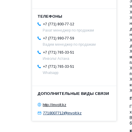
3
Х
Х
Х
н
+7 (771) 800-77-12
д
Рахат менеджер по продажам
н
+7 (771) 990-77-59
Х
Вадим менеджер по продажам
д
Х
+7 (771) 765-33-51
м
Инвольт Астана
п
+7 (771) 765-33-51
Х
Whatsapp
п
Х
к
Х
http://involt.kz
П
х
7718007712@involt.kz
В
б