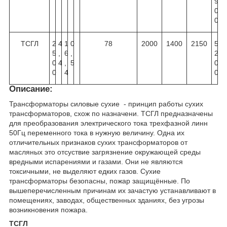
9
0
0
ТСГЛ
2
4
1
0
78
2000
1400
2150
5
5
,
6
,
2
0
4
,
5
0
0
4
0
Описание:
Трансформаторы силовые сухие - принцип работы сухих
трансформаторов, схож по назначени. ТСГЛ предназначены
для преобразования электрического тока трехфазной линн
50Гц переменного тока в нужную величину. Одна их
отличительных признаков сухих трансформаторов от
масляных это отсуствие загрязнение окружающей среды
вредными испарениями и газами. Они не являются
токсичными, не выделяют едких газов. Сухие
трансформаторы безопасны, пожар защищённые. По
вышеперечисленным причинам их зачастую устанавливают в
помещениях, заводах, общественных зданиях, без угрозы
возникновения пожара.
ТСГЛ