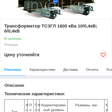
Трансформатор ТСЗГЛ 1600 кВа 10/0,4кВ;
6/0,4кВ
В наличии
Розница
Цену уточняйте
Описание
Характеристики
Доставка
Оплата
Усл
Описание
Технические характеристики:
Н
П
Т
Н
Корректирован
Размеры, мм
М
о
о
о
а
ный уровень
а
Тип