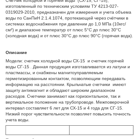
Счетчик холодной и горячей воды (СХ-15, СГ-15),
изготовленный по техническим условиям ТУ 4213-027-
0319029-2010, предназначен для измерения и учета объема
воды по СанПиН 2.1.4.1074, протекающей через счётчики в
системах водоснабжения при давлении до 1,0 МПа (10кгс/
см²) и диапазоне температур от плюс 5°С до плюс 30°С
(холодная вода) и от плюс 30°С до плюс 90°С (горячая вода).
Описание
Модели: счетчик холодной воды СХ-15 и счетчик горячей
воды СГ-15 . Данная продукция изготавливается из латуни и
пластмассы, и снабжены магнитоуправляемым
герметизированным контактом, позволяющим передавать
информацию на расстоянии. Крыльчатые счетчики имеют
защиту антимагнит и обладают широким диапазоном
расходов. Счетчики занимают как горизонтальное, так и
вертикальное положение на трубопроводе. Межповерочной
интервал составляет 6 лет для СХ-15 и 4 года для СГ-15.
Низкий порог чувствительности позволяет повысить точность
учета воды.