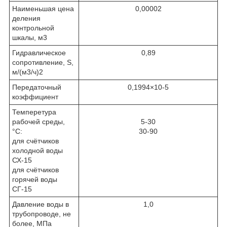
Наименьшая цена
0,00002
деления
контрольной
шкалы, м
3
Гидравлическое
0,89
сопротивление, S,
м/(м
3
/ч)
2
Передаточный
0,1994×10
-5
коэффициент
Темперетура
рабочей среды,
5-30
°C:
30-90
для счётчиков
холодной воды
СХ-15
для счётчиков
горячей воды
СГ-15
Давление воды в
1,0
трубопроводе, не
более, МПа