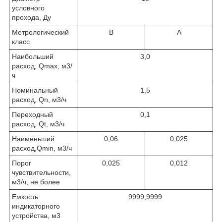
условного
прохода, Д
у
Метрологический
В
А
класс
Наибольший
3,0
расход, Q
max,
м
3
/
ч
Номинальный
1,5
расход, Q
n,
м
3
/ч
Переходный
0,1
расход, Q
t,
м
3
/ч
Наименьший
0,06
0,025
расход,Q
min,
м
3
/ч
Порог
0,025
0,012
чувствительности,
м
3
/ч, не более
Емкость
9999,9999
индикаторного
устройства, м
3