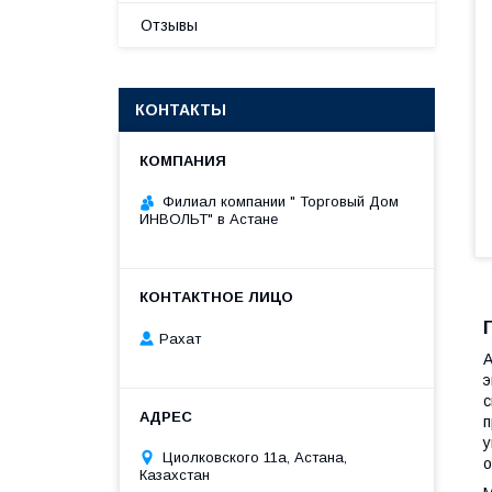
Отзывы
КОНТАКТЫ
Филиал компании " Торговый Дом
ИНВОЛЬТ" в Астане
Рахат
А
э
с
п
у
Циолковского 11а, Астана,
о
Казахстан