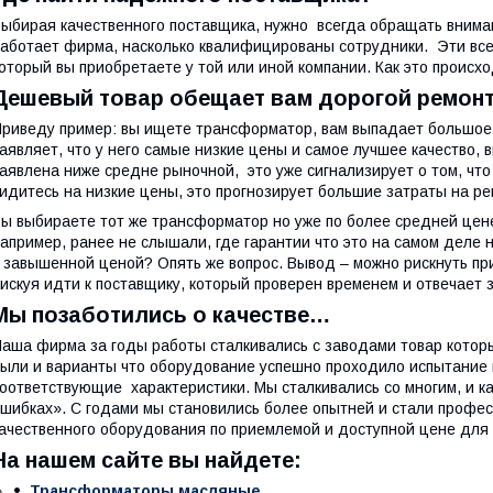
ыбирая качественного поставщика, нужно всегда обращать вниман
аботает фирма, насколько квалифицированы сотрудники. Эти все
оторый вы приобретаете у той или иной компании. Как это происх
Дешевый товар обещает вам дорогой ремонт
риведу пример: вы ищете трансформатор, вам выпадает большое
аявляет, что у него самые низкие цены и самое лучшее качество,
аявлена ниже средне рыночной, это уже сигнализирует о том, что 
идитесь на низкие цены, это прогнозирует большие затраты на ре
ы выбираете тот же трансформатор но уже по более средней цене,
апример, ранее не слышали, где гарантии что это на самом деле
 завышенной ценой? Опять же вопрос. Вывод – можно рискнуть при
искуя идти к поставщику, который проверен временем и отвечает з
Мы позаботились о качестве…
аша фирма за годы работы сталкивались с заводами товар котор
ыли и варианты что оборудование успешно проходило испытание 
оответствующие характеристики. Мы сталкивались со многим, и ка
шибках». С годами мы становились более опытней и стали профе
ачественного оборудования по приемлемой и доступной цене для 
На нашем сайте вы найдете:
Трансформаторы масляные