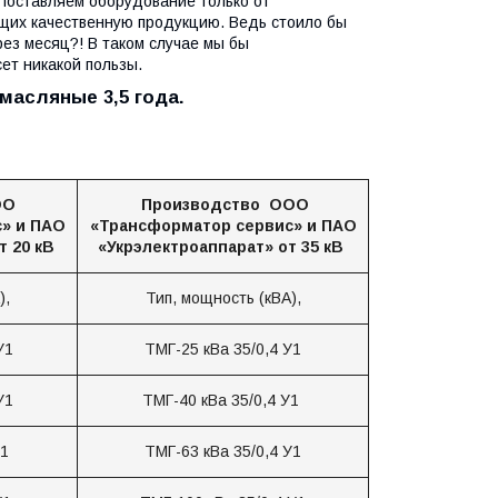
Поставляем оборудование только от
щих качественную продукцию. Ведь стоило бы
з месяц?! В таком случае мы бы
ет никакой пользы.
масляные 3,5 года.
ОО
Производство ООО
» и ПАО
«Трансформатор сервис» и ПАО
т 20 кВ
«Укрэлектроаппарат» от 35 кВ
),
Тип, мощность (кВА),
У1
ТМГ-25 кВа 35/0,4 У1
 У1
ТМГ-40 кВа 35/0,4 У1
У1
ТМГ-63 кВа 35/0,4 У1