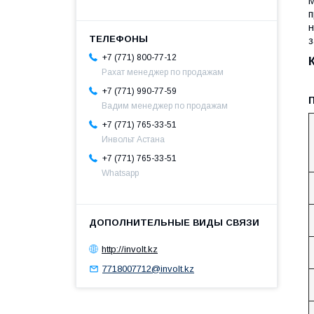
М
п
н
з
+7 (771) 800-77-12
Рахат менеджер по продажам
+7 (771) 990-77-59
Вадим менеджер по продажам
+7 (771) 765-33-51
Инвольт Астана
+7 (771) 765-33-51
Whatsapp
http://involt.kz
7718007712@involt.kz