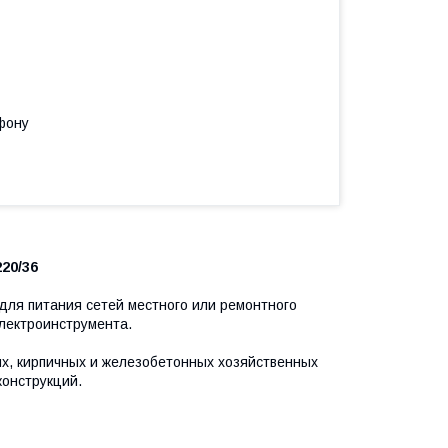
фону
20/36
ля питания сетей местного или ремонтного
лектроинструмента.
их, кирпичных и железобетонных хозяйственных
конструкций.