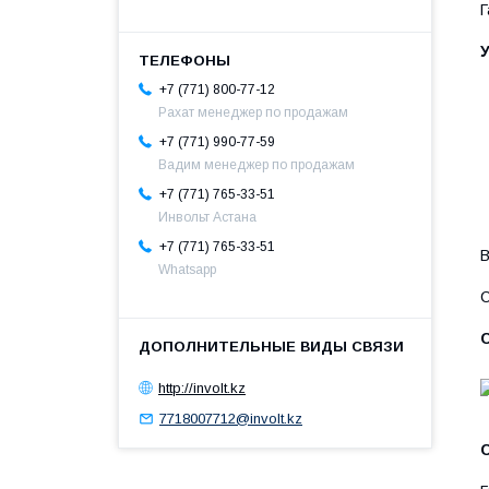
Г
+7 (771) 800-77-12
Рахат менеджер по продажам
+7 (771) 990-77-59
Вадим менеджер по продажам
+7 (771) 765-33-51
Инвольт Астана
+7 (771) 765-33-51
В
Whatsapp
С
http://involt.kz
7718007712@involt.kz
С