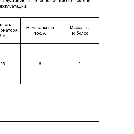
эксплуатацию, но не более 30 месяцев со дня
эксплуатации.
ность
Номинальный
Масса, кг,
рматора,
ток, А
не более
В-А
,25
6
9