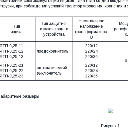
арантийный срок эксплуатации ящиков - два года со дня ввода в 
тгрузки, при соблюдении условий транспортирования, хранения и 
Номинальное
Тип защитно-
Мощ
Тип
напряжение
отключающего
трансфо
ящика
трансформатора,
устройства
к
В
ЯТП-0,25-11
220/12
ЯТП-0,25-12
предохранитель
220/24
ЯТП-0,25-13
220/36
0
ЯТП-0,25-21
220/12
автоматический
ЯТП-0,25-22
220/24
выключатель
ЯТП-0,25-23
220/36
Габаритные размеры
Рисунок 1