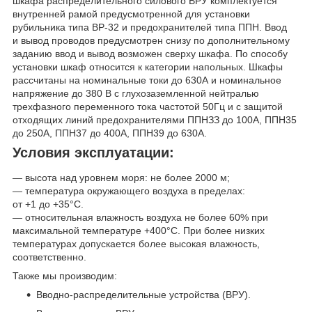
шкафа распределительного силового ВРУ комплектуется
внутренней рамой предусмотренной для установки
рубильника типа ВР-32 и предохранителей типа ППН. Ввод
и вывод проводов предусмотрен снизу по дополнительному
заданию ввод и вывод возможен сверху шкафа. По способу
установки шкаф относится к категории напольных. Шкафы
рассчитаны на номинальные токи до 630А и номинальное
напряжение до 380 В с глухозаземленной нейтралью
трехфазного переменного тока частотой 50Гц и с защитой
отходящих линий предохранителями ППНЗЗ до 100А, ППН35
до 250А, ППН37 до 400А, ППН39 до 630А.
Условия эксплуатации:
— высота над уровнем моря: не более 2000 м;
— температура окружающего воздуха в пределах:
от +1 до +35°С.
— относительная влажность воздуха не более 60% при
максимальной температуре +400°С. При более низких
температурах допускается более высокая влажность,
соответственно.
Также мы производим:
Вводно-распределительные устройства (ВРУ).