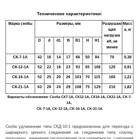
Технические характеристики:
Марка скобы
Размеры, мм
Разрушаю
Масс
щая
а, кг
нагрузка
D
d
d1
B
B1
H
H1
кН, не
менее
СК-7-1А
42
16
14
17
66
50
84
70
0,38
СК-12-1А
52
22
18
23
93
65
108
120
0,91
СК-16-1А
52
25
20
26
103
70
115
160
1,22
СК-21-1А
62
28
24
29
108
75
129
210
1,82
Варианты обозначения: Скоба СК7-1А, СК12-1А, СК16-1А, СК21-1А, CK-7-
1A,
CK-7-1A, CK-12-1A, CK-16-1A, CK-21-1A
Скоба удлиненная типа СКД-10-1 предназначена для перехода с
шарнирного цепного соединения на соединение типа «палец-
проушина», изменения расположения оси шарнирности, сцепления