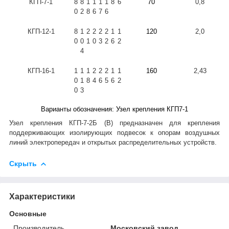
КГП-7-1
8
8
1
1
1
1
8
6
70
0,8
0
2
8
6
7
6
КГП-12-1
8
1
2
2
2
2
1
1
120
2,0
0
0
1
0
3
2
6
2
4
КГП-16-1
1
1
1
2
2
2
1
1
160
2,43
0
1
8
4
6
5
6
2
0
3
Варианты обозначения: Узел крепления КГП7-1
Узел крепления КГП-7-2Б (В) предназначен для крепления
поддерживающих изолирующих подвесок к опорам воздушных
линий электропередач и открытых распределительных устройств.
Скрыть
Характеристики
Основные
Производитель
Московский завод