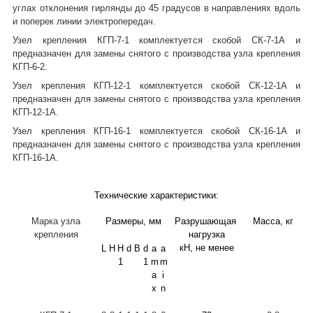
углах отклонения гирлянды до 45 градусов в направлениях вдоль
и поперек линии электропередач.
Узел крепления КГП-7-1 комплектуется скобой
СК-7-1А и
предназначен для замены снятого с производства узла крепления
КГП-6-2.
Узел крепления КГП-12-1 комплектуется скобой
СК-12-1А и
предназначен для замены снятого с производства узла крепления
КГП-12-1А.
Узел крепления КГП-16-1 комплектуется скобой
СК-16-1А и
предназначен для замены снятого с производства узла крепления
КГП-16-1А.
Технические характеристики:
Марка узла
Размеры, мм
Разрушающая
Масса, кг
крепления
нагрузка
кН, не менее
L
H
H
d
B
d
a
a
1
1
m
m
a
i
x
n