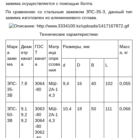
зажима осуществляется с помощью болта.
По сравнению со стальным зажимом ЗПС-35-3, данный тип
зажима изготовлен из алюминиевого сплава.
Технические характеристики:
Марк
Диам
ГОС
Матр
Размеры, мм
Масс
а
етр
Т
ица
а, кг
зажи
канат
канат
опре
ма
а
а
ссова
d
D
B
L
ния
ЗПС-
7,8
3064
МШ-
9,4
16
40
102
0,055
35-
-80
2А-1
3В
4,3
ЗПС-
9,1
3063
МШ-
10,4
18
50
111
0,066
50-
9,2
-80
2А-1
3В
9,2
3064
4,3
-80
3062
-80