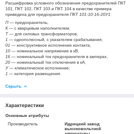
Расшифровка условного обозначения предохранителей ПКТ
101, ПКТ 102, ПКТ 103 и ПКТ 104 в качестве примера
приведена для предохранителя
ПКТ 101-10-16-20У1
:
П
— предохранитель;
К
— с кварцевым наполнителем;
Т
— для силовых трансформаторов;
1
— однополюсный, с указателем срабатывания;
01
— конструктивное исполнение контакта;
10
— номинальное напряжение в кВ;
16
— номинальный ток предохранителя в амперах;
20
— номинальный ток отключения в кА;
У
— климатическое исполнение;
1
— категория размещения.
Скрыть
Характеристики
Основные атрибуты
Производитель
Идрицкий завод
высоковольтной
аппаратуры