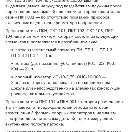
ПКТ 103 и ПКТ 104 по указателю срабатывания,
выдвигающемуся наружу под воздействием пружины после
перегорания нихромовой проволоки, а в предохранителях
серии ПКН 001 — по отсутствию показаний приборов,
включенных в цепь трансформатора напряжения.
Предохранитель ПКН, ПКТ 101, ПКТ 102, ПКТ 103, ПКТ
104 является комплектом, который состоит из следующих
элементов и поставляется в разобранном виде:
патрон (заменяемый элемент) ПН, ПТ 1.1, ПТ 1.2,
ПТ 1.3, ПТ 1.4 — 1 шт.
контакт (др. названия: губка, пинцет) К01, К02, К03,
К04 — 2 шт.
опорный изолятор ИО-10-3,75, ОНС-10-300 —
2 шт, изоляторы устанавливаются на специальном
цоколе или непосредственно на элементах конструкции
распределительного устройства.
Предохранители ПКТ 101 и ПКН 001 категории размещения
1 отличаются от предохранителей этих же категории
размещения 3 формой опорных изоляторов и наличием
в патроне дополнительных деталей, герметизирующих
внутреннюю полость патрона.
Не допускается применение предохранителей ПКТ в сетях