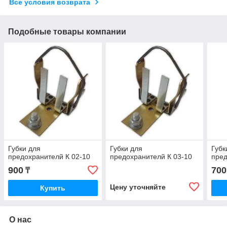
Все условия возврата
Подобные товары компании
Губки для
Губки для
Губк
предохранителй К 02-10
предохранителй К 03-10
пред
900
700
₸
Цену уточняйте
Купить
О нас