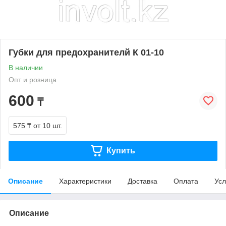
Губки для предохранителй К 01-10
В наличии
Опт и розница
600
₸
575 ₸
от 10 шт.
Купить
Описание
Характеристики
Доставка
Оплата
Усл
Описание