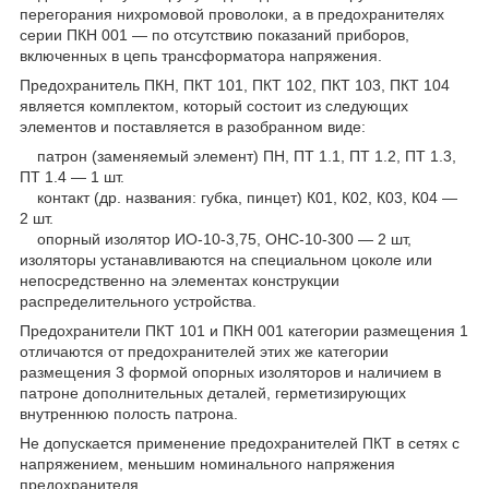
перегорания нихромовой проволоки, а в предохранителях
серии ПКН 001 — по отсутствию показаний приборов,
включенных в цепь трансформатора напряжения.
Предохранитель ПКН, ПКТ 101, ПКТ 102, ПКТ 103, ПКТ 104
является комплектом, который состоит из следующих
элементов и поставляется в разобранном виде:
патрон (заменяемый элемент) ПН, ПТ 1.1, ПТ 1.2, ПТ 1.3,
ПТ 1.4 — 1 шт.
контакт (др. названия: губка, пинцет) К01, К02, К03, К04 —
2 шт.
опорный изолятор ИО-10-3,75, ОНС-10-300 — 2 шт,
изоляторы устанавливаются на специальном цоколе или
непосредственно на элементах конструкции
распределительного устройства.
Предохранители ПКТ 101 и ПКН 001 категории размещения 1
отличаются от предохранителей этих же категории
размещения 3 формой опорных изоляторов и наличием в
патроне дополнительных деталей, герметизирующих
внутреннюю полость патрона.
Не допускается применение предохранителей ПКТ в сетях с
напряжением, меньшим номинального напряжения
предохранителя.