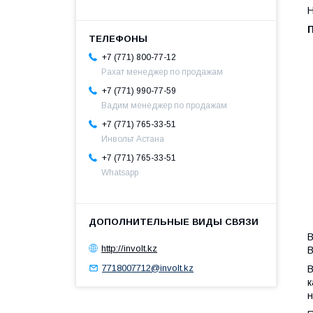
Н
П
+7 (771) 800-77-12
К
Рахат менеджер по продажам
Т
+7 (771) 990-77-59
1
Вадим менеджер по продажам
0
+7 (771) 765-33-51
Инвольт Астана
1
+7 (771) 765-33-51
1
Whatsapp
2
У
1
В
http://involt.kz
В
7718007712@involt.kz
В
к
н