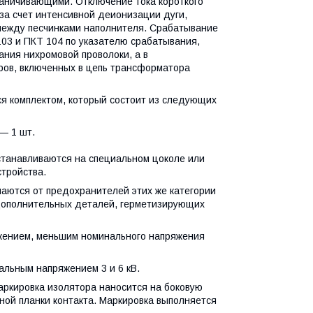
аничивающими. Отключение тока короткого
за счет интенсивной деионизации дуги,
 между песчинками наполнителя. Срабатывание
03 и ПКТ 104 по указателю срабатывания,
ния нихромовой проволоки, а в
ров, включенных в цепь трансформатора
ся комплектом, который состоит из следующих
— 1 шт.
танавливаются на специальном цоколе или
тройства.
аются от предохранителей этих же категории
дополнительных деталей, герметизирующих
яжением, меньшим номинального напряжения
альным напряжением 3 и 6 кВ.
аркировка изолятора наносится на боковую
ьной планки контакта. Маркировка выполняется