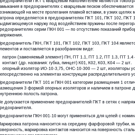
редохранители ПКТ с кварцевым наполнителем являются токоогр
амыкания в предохранителях с кварцевым песком обеспечивается 
озникающей на месте пролегания плавкой вставки, в узких щелях
атрона определяется в предохранителях ПКТ 101, ПКТ 102, ПКТ 1
ыдвигающемуся наружу под воздействием пружины после перегора
редохранителях серии ПКН 001 — по отсутствию показаний прибо
апряжения.
редохранитель ПКН, ПКТ 101, ПКТ 102, ПКТ 103, ПКТ 104 являет
лементов и поставляется в разобранном виде:
атрон (заменяемый элемент) ПН, ПТ 1.1, ПТ 1.2, ПТ 1.3, ПТ 1.4 
онтакт (др. названия: губка, пинцет) К01, К02, К03, К04 — 2 шт.
порный изолятор ИО-10-3,75, ОНС-10-300 — 2 шт, изоляторы ус
епосредственно на элементах конструкции распределительного ус
редохранители ПКТ 101 и ПКН 001 категории размещения 1 отлич
азмещения 3 формой опорных изоляторов и наличием в патроне 
нутреннюю полость патрона.
е допускается применение предохранителей ПКТ в сетях с напр
редохранителя.
редохранители ПКН 001-10 могут применяться для цепей с номин
аркировка патрона наносится на середину фарфоровой трубки, м
оверхность, маркировка контактов наносится на поверхность стал