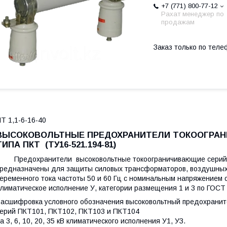
+7 (771) 800-77-12
Рахат менеджер по
продажам
Заказ только по теле
Т 1,1-6-16-40
ВЫСОКОВОЛЬТНЫЕ ПРЕДОХРАНИТЕЛИ ТОКООГРА
ТИПА ПКТ (ТУ16-521.194-81)
Предохранители высоковольтные токоограничивающие серий 
редназначены для защиты силовых трансформаторов, воздушных 
еременного тока частоты 50 и 60 Гц с номинальным напряжением от
лиматическое исполнение У, категории размещения 1 и 3 по ГОСТ
асшифровка условного обозначения высоковольтный предохрани
ерий ПКТ101, ПКТ102, ПКТ103 и ПКТ104
а 3, 6, 10, 20, 35 кВ климатического исполнения У1, УЗ.