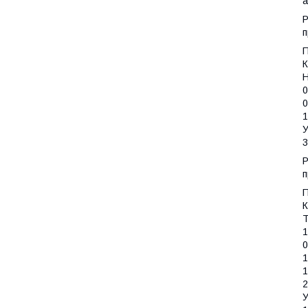
а
Р
п
П
К
Н
0
0
1
У
3
Р
п
П
К
Т
1
0
1
1
2
У