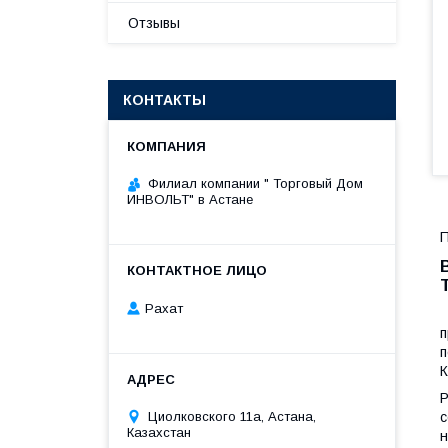
Отзывы
КОНТАКТЫ
Филиал компании " Торговый Дом
ИНВОЛЬТ" в Астане
П
Рахат
п
п
К
Р
Циолковского 11а, Астана,
с
Казахстан
н