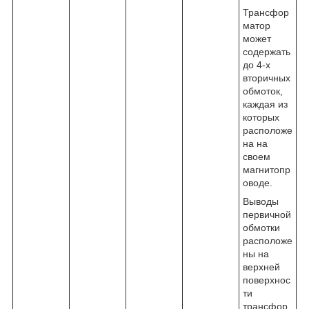
Трансфор
матор
может
содержать
до 4-х
вторичных
обмоток,
каждая из
которых
расположе
на на
своем
магнитопр
оводе.
Выводы
первичной
обмотки
расположе
ны на
верхней
поверхнос
ти
трансфор