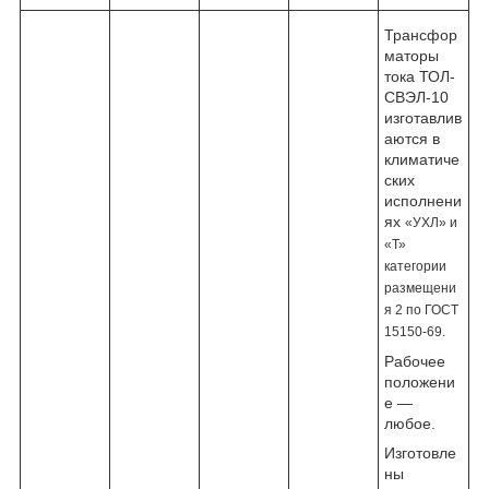
Трансфор
маторы
тока ТОЛ-
СВЭЛ-10
изготавлив
аются в
климатиче
ских
исполнени
ях
«УХЛ» и
«Т»
категории
размещени
я 2 по ГОСТ
15150-69.
Рабочее
положени
е —
любое.
Изготовле
ны