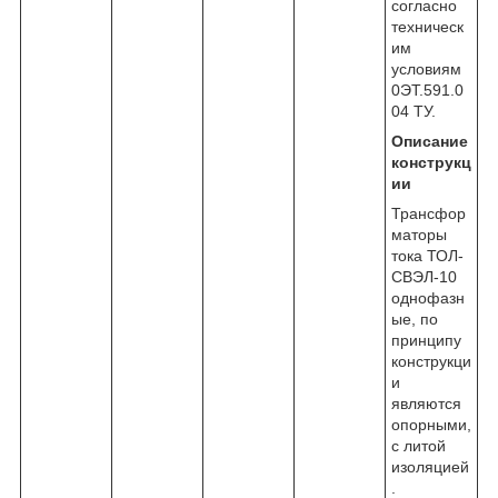
согласно
техническ
им
условиям
0ЭТ.591.0
04 ТУ.
Описание
конструкц
ии
Трансфор
маторы
тока ТОЛ-
СВЭЛ-10
однофазн
ые, по
принципу
конструкци
и
являются
опорными,
с литой
изоляцией
.