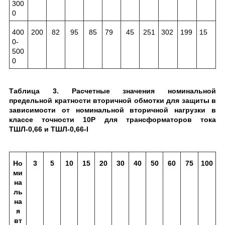
300
0
400
200
82
95
85
79
45
251
302
199
15
0-
500
0
Таблица 3. Расчетные значения номинальной
предельной кратности вторичной обмотки для защиты в
зависимости от номинальной вторичной нагрузки в
классе точности 10Р для трансформаторов тока
ТШЛ-0,66 и ТШЛ-0,66-I
Но
3
5
10
15
20
30
40
50
60
75
100
ми
на
ль
на
я
вт