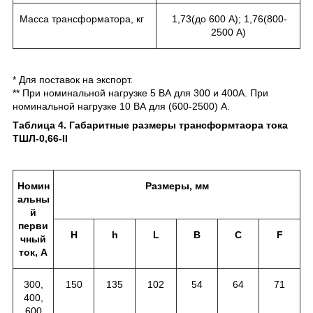
Масса трансформатора, кг
1,73(до 600 А); 1,76(800-
2500 А)
* Для поставок на экспорт.
** При номинальной нагрузке 5 ВА для 300 и 400А. При
номинальной нагрузке 10 ВА для (600-2500) А.
Таблица 4. Габаритные размеры трансформтаора тока
ТШЛ-0,66-II
Номин
Размеры, мм
альны
й
перви
H
h
L
B
C
F
чный
ток, А
300,
150
135
102
54
64
71
400,
600