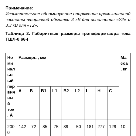
Примечание:
Испытательное одноминутное напряжение промышленной
частоты вторичной обмотки 3 кВ для исполнения «У2» и
3,3 кВ для «Т2».
Таблица 2. Габаритные размеры трансформтаора тока
ТШЛ-0,66-I
Но
Размеры, мм
Ма
ми
сса
нал
, кг
ьн
ый
пер
A
B
B
1
L
1
B
2
L
2
L
H
C
вич
ны
й
ток
, А
200
142
72
85
75
39
50
181
277
129
10
0-