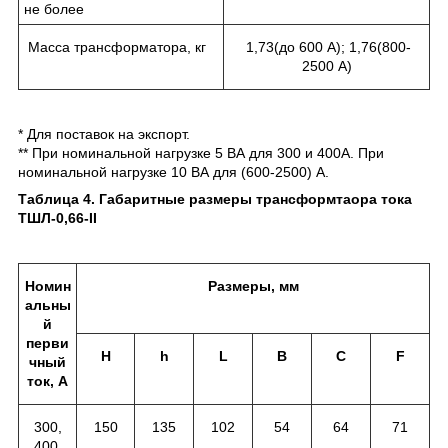
не более
Масса трансформатора, кг
1,73(до 600 А); 1,76(800-
2500 А)
* Для поставок на экспорт.
** При номинальной нагрузке 5 ВА для 300 и 400А. При
номинальной нагрузке 10 ВА для (600-2500) А.
Таблица 4. Габаритные размеры трансформтаора тока
ТШЛ-0,66-II
Номин
Размеры, мм
альны
й
перви
H
h
L
B
C
F
чный
ток, А
300,
150
135
102
54
64
71
400,