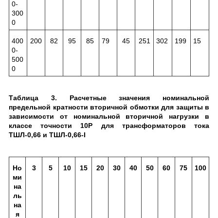
0-
300
0
400
200
82
95
85
79
45
251
302
199
15
0-
500
0
Таблица 3. Расчетные значения номинальной
предельной кратности вторичной обмотки для защиты в
зависимости от номинальной вторичной нагрузки в
классе точности 10Р для трансформаторов тока
ТШЛ-0,66 и ТШЛ-0,66-I
Но
3
5
10
15
20
30
40
50
60
75
100
ми
на
ль
на
я