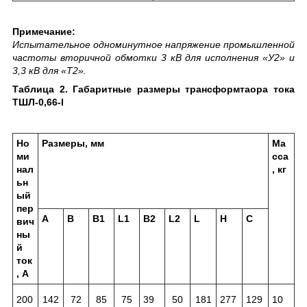
Примечание:
Испытательное одноминутное напряжение промышленной
частоты вторичной обмотки 3 кВ для исполнения «У2» и
3,3 кВ для «Т2».
Таблица 2. Габаритные размеры трансформтаора тока
ТШЛ-0,66-I
Но
Размеры, мм
Ма
ми
сса
нал
, кг
ьн
ый
пер
A
B
B
1
L
1
B
2
L
2
L
H
C
вич
ны
й
ток
, А
200
142
72
85
75
39
50
181
277
129
10